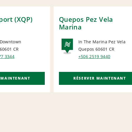
port (XQP)
Quepos Pez Vela
Marina
 Downtown
In The Marina Pez Vela
60601
CR
Quepos 60601
CR
ORT
NATIONA
77 3344
+506 2519 9440
 MAINTENANT
RÉSERVER MAINTENANT