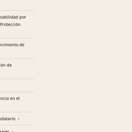
sabilidad por
 Protección
tecimiento de
ión de
encia en el
ndatario
eajes