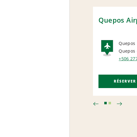
Quepos Air
Quepos
Quepos 
AIRP
+506 27
RÉSERVER