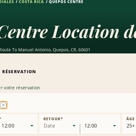
DIALES
COSTA RICA
QUEPOS CENTRE
entre Location de
 Route To Manuel Antonio, Quepos, CR, 60601
 RÉSERVATION
r votre réservation
Supprimer
l’agence
*
RETOUR
*
ÂGE
12:00
Date
12:00