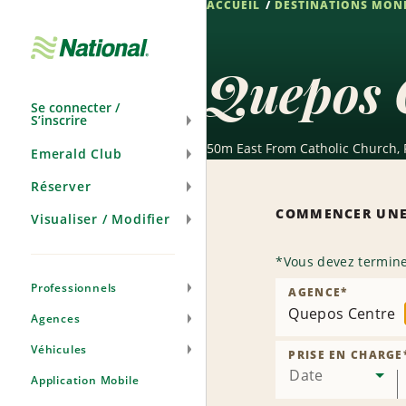
ACCUEIL
DESTINATIONS MON
Passer
la
navigation
Quepos C
Se connecter /
S’inscrire
50m East From Catholic Church,
Emerald Club
Réserver
COMMENCER UNE
Visualiser / Modifier
*
Vous devez termine
Professionnels
AGENCE
*
Quepos Centre
Agences
Véhicules
PRISE EN CHARGE
Date
Application Mobile