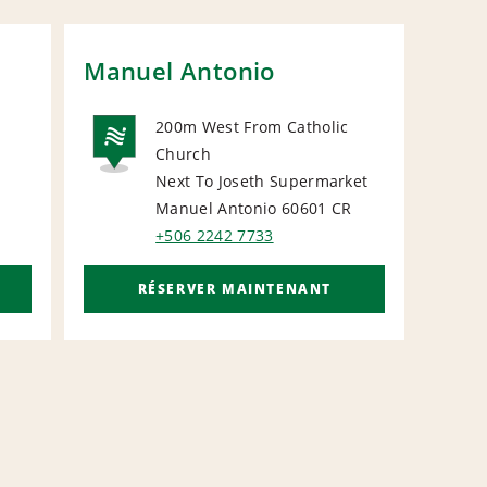
Manuel Antonio
Dot
200m West From Catholic
Church
NATIONAL
N
Next To Joseth Supermarket
L
Manuel Antonio 60601
CR
+506 2242 7733
RÉSERVER MAINTENANT