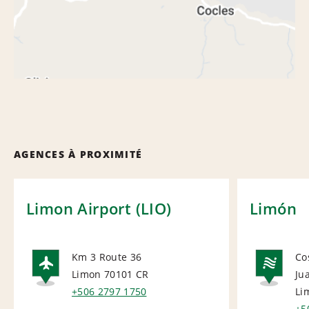
AGENCES À PROXIMITÉ
Limon Airport (LIO)
Limón
Km 3 Route 36
Co
Limon 70101
CR
Ju
AIRPORT
NA
+506 2797 1750
Li
+5