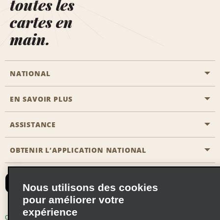
toutes les
cartes en
main.
NATIONAL
EN SAVOIR PLUS
Passer une réservation
Emerald Club
ASSISTANCE
Carrière
Solutions pour les professionnels
Plan du site
OBTENIR L’APPLICATION NATIONAL
Accessibilité
Avantages partenaires
Nous contacter
Emerald Club Se connecter
Nous utilisons des cookies
Recevoir des offres par email
pour améliorer votre
expérience
Conditions d’utilisation
Politique de confidentialité