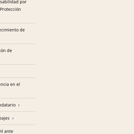
sabilidad por
 Protección
tecimiento de
ión de
encia en el
ndatario
eajes
il ante