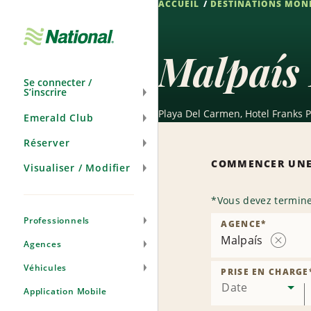
ACCUEIL
DESTINATIONS MON
Passer
la
navigation
Malpaís 
Se connecter /
S’inscrire
Playa Del Carmen, Hotel Franks P
Emerald Club
Réserver
COMMENCER UNE
Visualiser / Modifier
*
Vous devez termine
Professionnels
AGENCE
*
Malpaís
Agences
Suppri
l’agence
Véhicules
PRISE EN CHARGE
Date
Application Mobile