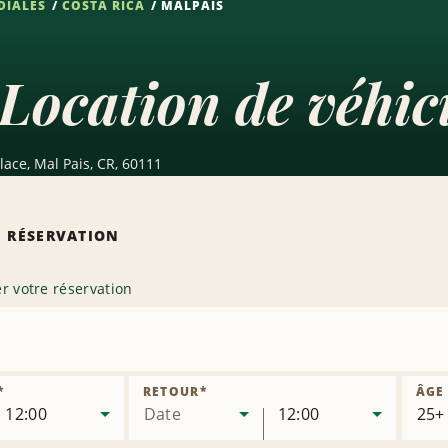
DIALES
COSTA RICA
MALPAÍS
Location de véhic
lace, Mal Pais, CR, 60111
 RÉSERVATION
r votre réservation
mer
*
RETOUR
*
ÂGE
12:00
Date
12:00