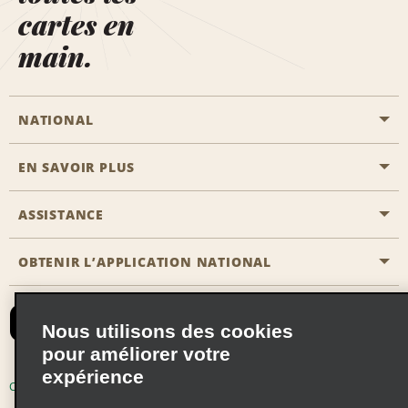
cartes en
main.
NATIONAL
EN SAVOIR PLUS
Passer une réservation
Emerald Club
ASSISTANCE
Carrière
Solutions pour les professionnels
Plan du site
OBTENIR L’APPLICATION NATIONAL
Accessibilité
Avantages partenaires
Nous contacter
Emerald Club Se connecter
Nous utilisons des cookies
Recevoir des offres par email
pour améliorer votre
expérience
Conditions d’utilisation
Politique de confidentialité