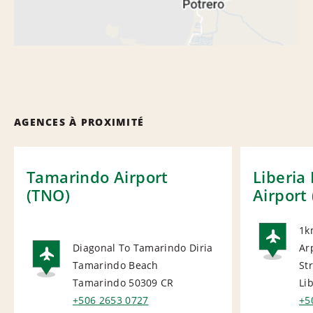
AGENCES À PROXIMITÉ
Tamarindo Airport
Liberia
(TNO)
Airport 
1k
Diagonal To Tamarindo Diria
Ar
AI
Tamarindo Beach
Str
AIRPORT
Tamarindo 50309
CR
Li
+506 2653 0727
+5