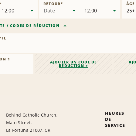
ence
*
RETOUR
*
ÂGE
12:00
Date
12:00
TE
/
CODES DE RÉDUCTION
PTE
ON 1
AJOUTER UN CODE DE
AJ
RÉDUCTION +
HEURES
Behind Catholic Church,
DE
Main Street,
SERVICE
La Fortuna 21007, CR