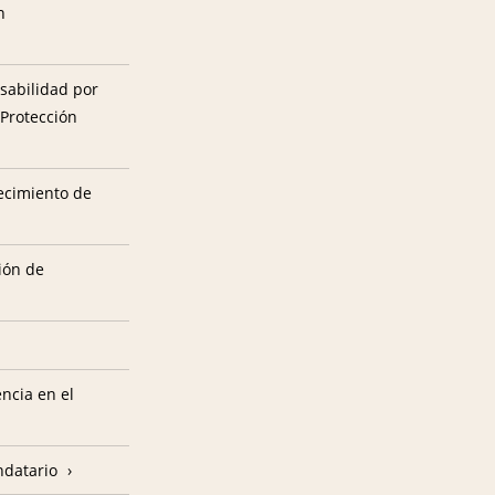
n
sabilidad por
 Protección
tecimiento de
ión de
encia en el
ndatario