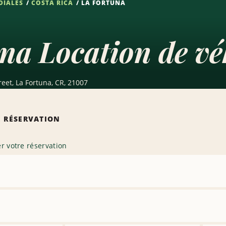
DIALES
COSTA RICA
LA FORTUNA
na Location de vé
eet, La Fortuna, CR, 21007
 RÉSERVATION
r votre réservation
primer
ence
primer