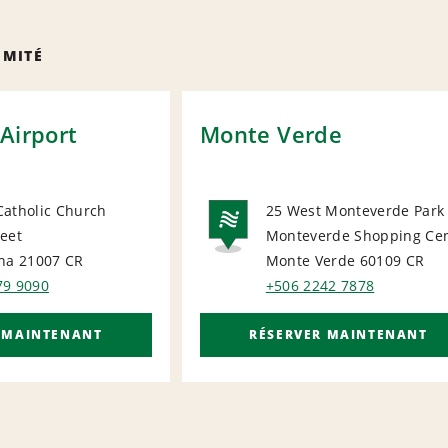
IMITÉ
Airport
Monte Verde
Catholic Church
25 West Monteverde Park
eet
Monteverde Shopping Ce
ORT
NATIONA
una 21007
CR
Monte Verde 60109
CR
79 9090
+506 2242 7878
 MAINTENANT
RÉSERVER MAINTENANT