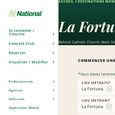
ACCUEIL
DESTINATIONS MON
Passer
la
navigation
La Fortu
Se connecter /
S’inscrire
Behind Catholic Church, Main Str
Emerald Club
Réserver
COMMENCER UNE
Visualiser / Modifier
*
Vous devez termine
Professionnels
LIEU (RETRAIT)
*
La Fortuna
Agences
Sup
l’ag
Véhicules
LIEU (RETOUR)
*
La Fortuna
Application Mobile
Sup