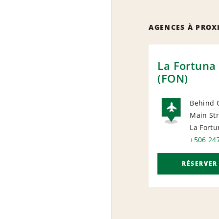
AGENCES À PROX
La Fortuna 
(FON)
Behind 
Main Str
AIRP
La Fort
+506 24
RÉSERVER