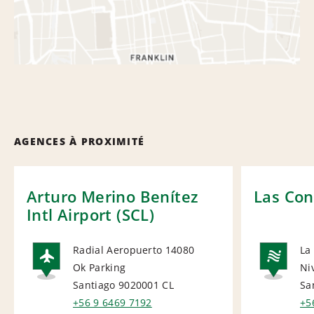
AGENCES À PROXIMITÉ
Arturo Merino Benítez
Las Con
Intl Airport (SCL)
Radial Aeropuerto 14080
La
Ok Parking
Ni
AIRPORT
NA
Santiago 9020001
CL
Sa
+56 9 6469 7192
+5