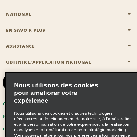
NATIONAL
EN SAVOIR PLUS
Passer une réservation
Emerald Club
ASSISTANCE
Carrière
Solutions pour les professionnels
Plan du site
OBTENIR L’APPLICATION NATIONAL
Accessibilité
Avantages partenaires
Nous contacter
Emerald Club Se connecter
Nous utilisons des cookies
Recevoir des offres par email
pour améliorer votre
expérience
Conditions d’utilisation
Politique de confidentialité
Nous utilisons des cookies et d’autres technologies
Politique d’utilisation des cookies
nécessaires au fonctionnement de notre site, à l’amélioration
et à la personnalisation de votre expérience, à la réalisation
Choix de confidentialité
d’analyses et à l’amélioration de notre stratégie marketing.
Vous pouvez mettre à jour vos préférences à tout moment à