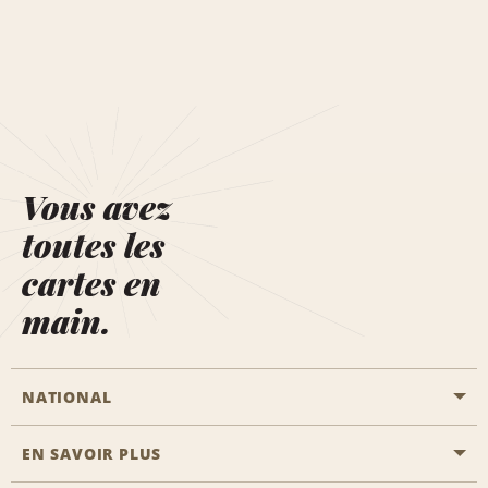
Vous avez
toutes les
cartes en
main.
NATIONAL
EN SAVOIR PLUS
Passer une réservation