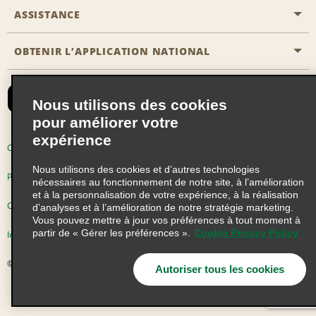
Emerald Club
ASSISTANCE
Carrière
Solutions pour les professionnels
Plan du site
OBTENIR L’APPLICATION NATIONAL
Accessibilité
Avantages partenaires
Nous contacter
Emerald Club Se connecter
Nous utilisons des cookies
Recevoir des offres par email
pour améliorer votre
expérience
Conditions d’utilisation
Politique de confidentialité
Nous utilisons des cookies et d’autres technologies
Politique d’utilisation des cookies
nécessaires au fonctionnement de notre site, à l’amélioration
et à la personnalisation de votre expérience, à la réalisation
Choix de confidentialité
d’analyses et à l’amélioration de notre stratégie marketing.
Vous pouvez mettre à jour vos préférences à tout moment à
partir de « Gérer les préférences ».
Cookie Privacy Policy
Information précontractuelle
© 2026 Enterprise Holdings, Inc. Tous droits réservés
Autoriser tous les cookies