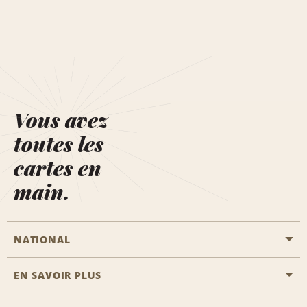
Vous avez
toutes les
cartes en
main.
NATIONAL
EN SAVOIR PLUS
Passer une réservation
Emerald Club