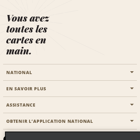
Vous avez
toutes les
cartes en
main.
NATIONAL
EN SAVOIR PLUS
Passer une réservation
Emerald Club
ASSISTANCE
Carrière
Solutions pour les professionnels
Plan du site
OBTENIR L’APPLICATION NATIONAL
Accessibilité
Avantages partenaires
Nous contacter