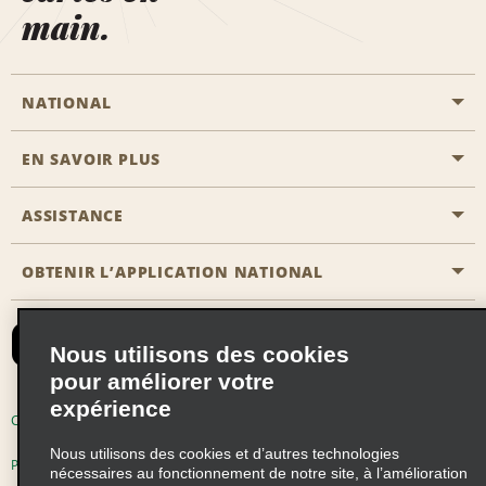
main.
NATIONAL
EN SAVOIR PLUS
Passer une réservation
Emerald Club
ASSISTANCE
Carrière
Solutions pour les professionnels
Plan du site
OBTENIR L’APPLICATION NATIONAL
Accessibilité
Avantages partenaires
Nous contacter
Emerald Club Se connecter
Nous utilisons des cookies
Recevoir des offres par email
pour améliorer votre
expérience
Conditions d’utilisation
Politique de confidentialité
Nous utilisons des cookies et d’autres technologies
Politique d’utilisation des cookies
nécessaires au fonctionnement de notre site, à l’amélioration