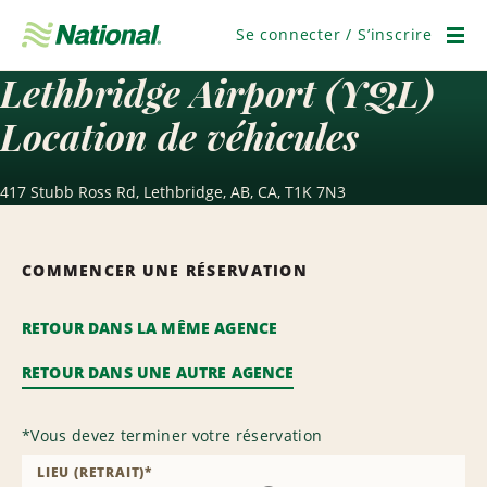
Passer
la
Se connecter / S’inscrire
navigation
Men
Lethbridge Airport (YQL)
Location de véhicules
417 Stubb Ross Rd, Lethbridge, AB, CA, T1K 7N3
COMMENCER UNE RÉSERVATION
RETOUR DANS LA MÊME AGENCE
RETOUR DANS UNE AUTRE AGENCE
*
Vous devez terminer votre réservation
LIEU (RETRAIT)
*