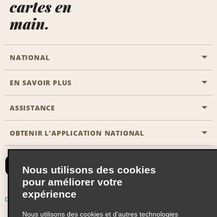
cartes en
main.
NATIONAL
EN SAVOIR PLUS
Passer une réservation
Emerald Club
ASSISTANCE
Carrière
Solutions pour les professionnels
Plan du site
OBTENIR L’APPLICATION NATIONAL
Accessibilité
Avantages partenaires
Nous contacter
Emerald Club Se connecter
Nous utilisons des cookies
Recevoir des offres par email
pour améliorer votre
expérience
Conditions d’utilisation
Politique de confidentialité
Nous utilisons des cookies et d’autres technologies