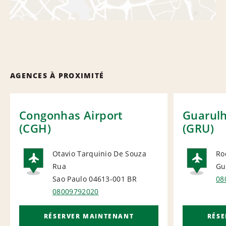
AGENCES À PROXIMITÉ
Congonhas Airport
Guarulh
(CGH)
(GRU)
Otavio Tarquinio De Souza
Ro
Rua
Gu
AIRPORT
AI
Sao Paulo 04613-001
BR
08
08009792020
RÉSERVER MAINTENANT
RÉS