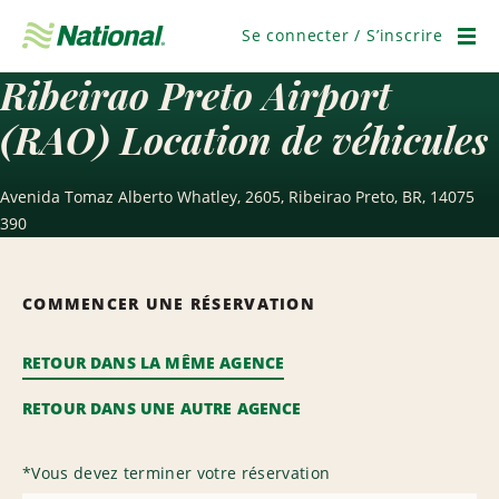
Passer
la
Se connecter / S’inscrire
navigation
Men
Ribeirao Preto Airport
(RAO) Location de véhicules
Avenida Tomaz Alberto Whatley, 2605, Ribeirao Preto, BR, 14075
390
COMMENCER UNE RÉSERVATION
RETOUR DANS LA MÊME AGENCE
RETOUR DANS UNE AUTRE AGENCE
*
Vous devez terminer votre réservation