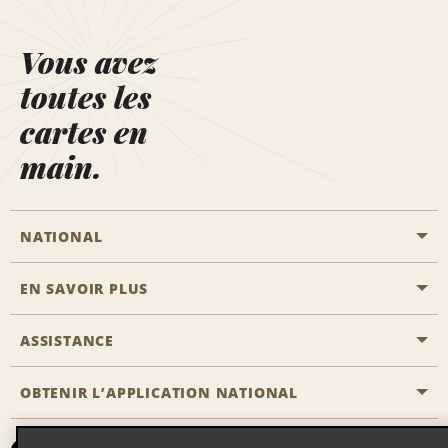
Vous avez
toutes les
cartes en
main.
NATIONAL
EN SAVOIR PLUS
Passer une réservation
Emerald Club
ASSISTANCE
Carrière
Solutions pour les professionnels
Plan du site
OBTENIR L’APPLICATION NATIONAL
Accessibilité
Avantages partenaires
Nous contacter