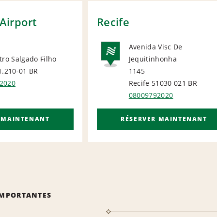
 Airport
Recife
Avenida Visc De
tro Salgado Filho
Jequitinhonha
NATIONA
1.210-01
BR
1145
ORT
2020
Recife 51030 021
BR
08009792020
 MAINTENANT
RÉSERVER MAINTENANT
IMPORTANTES