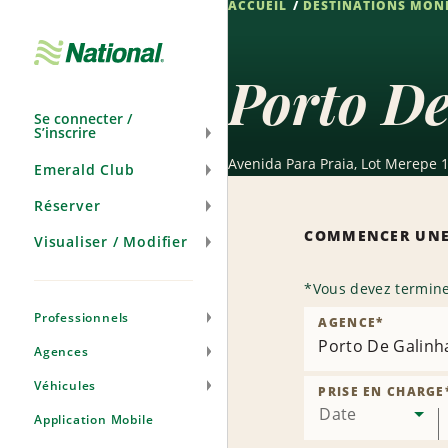
ACCUEIL
DESTINATIONS MON
Passer
la
navigation
Porto De
Se connecter /
S’inscrire
Avenida Para Praia, Lot Merepe 1
Emerald Club
Réserver
COMMENCER UNE
Visualiser / Modifier
*
Vous devez termine
Professionnels
AGENCE
*
Porto De Galinh
Agences
Véhicules
PRISE EN CHARGE
Date
Application Mobile