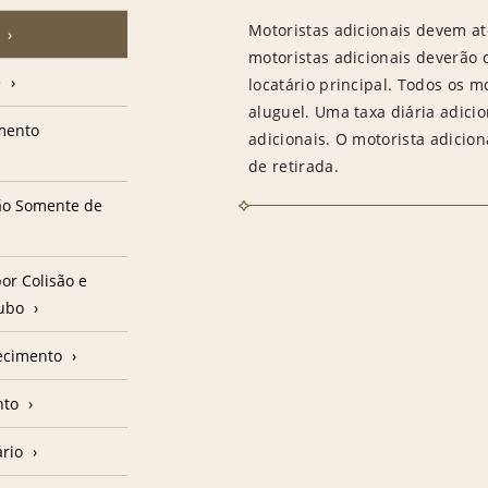
Motoristas adicionais devem at
motoristas adicionais deverão
e
locatário principal. Todos os m
aluguel. Uma taxa diária adici
amento
adicionais. O motorista adicion
de retirada.
ção Somente de
or Colisão e
oubo
ecimento
nto
ário