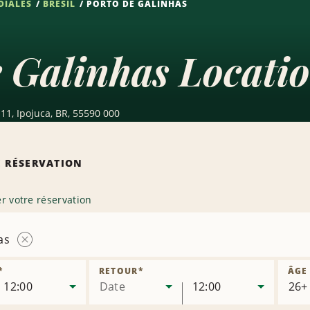
DIALES
BRÉSIL
PORTO DE GALINHAS
 Galinhas Locatio
11, Ipojuca, BR, 55590 000
 RÉSERVATION
r votre réservation
as
Supprimer
l’agence
*
RETOUR
*
ÂGE
12:00
Date
12:00