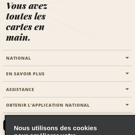
Vous avez
toutes les
cartes en
main.
NATIONAL
EN SAVOIR PLUS
Passer une réservation
Emerald Club
ASSISTANCE
Carrière
Solutions pour les professionnels
Plan du site
OBTENIR L’APPLICATION NATIONAL
Accessibilité
Avantages partenaires
Nous contacter
Emerald Club Se connecter
Nous utilisons des cookies
Recevoir des offres par email