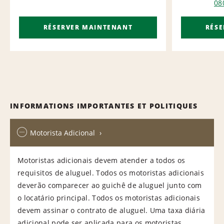
08
RÉSERVER MAINTENANT
RÉS
INFORMATIONS IMPORTANTES ET POLITIQUES
Motorista Adicional
Motoristas adicionais devem atender a todos os
requisitos de aluguel. Todos os motoristas adicionais
deverão comparecer ao guichê de aluguel junto com
o locatário principal. Todos os motoristas adicionais
devem assinar o contrato de aluguel. Uma taxa diária
adicional pode ser aplicada para os motoristas