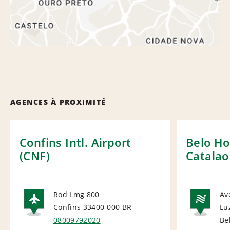
AGENCES À PROXIMITÉ
Confins Intl. Airport
Belo Ho
(CNF)
Catalao
Rod Lmg 800
Av
Confins 33400-000
BR
Lu
AIRPORT
NA
08009792020
Be