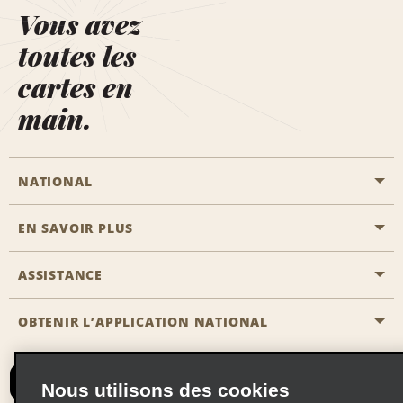
Vous avez
toutes les
cartes en
main.
NATIONAL
EN SAVOIR PLUS
Passer une réservation
Emerald Club
ASSISTANCE
Carrière
Solutions pour les professionnels
Plan du site
OBTENIR L’APPLICATION NATIONAL
Accessibilité
Avantages partenaires
Nous contacter
Emerald Club Se connecter
Nous utilisons des cookies
Recevoir des offres par email