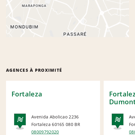
AGENCES À PROXIMITÉ
Fortaleza
Fortale
Dumon
Avenida Abolicao 2236
Av
Fortaleza 60165 080
BR
Fo
NATIONAL
NA
08009792020
08