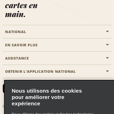
cartes en
main.
NATIONAL
EN SAVOIR PLUS
Passer une réservation
Emerald Club
ASSISTANCE
Carrière
Solutions pour les professionnels
Plan du site
OBTENIR L’APPLICATION NATIONAL
Accessibilité
Avantages partenaires
Nous contacter
Emerald Club Se connecter
Nous utilisons des cookies
Recevoir des offres par email
pour améliorer votre
expérience
Conditions d’utilisation
Politique de confidentialité