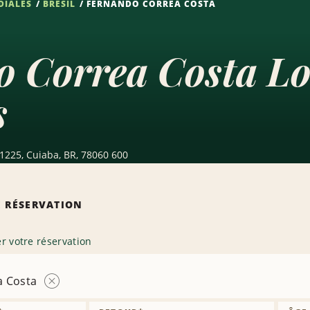
DIALES
BRÉSIL
FERNANDO CORREA COSTA
 Correa Costa Lo
s
1225, Cuiaba, BR, 78060 600
 RÉSERVATION
r votre réservation
a Costa
Supprimer
l’agence