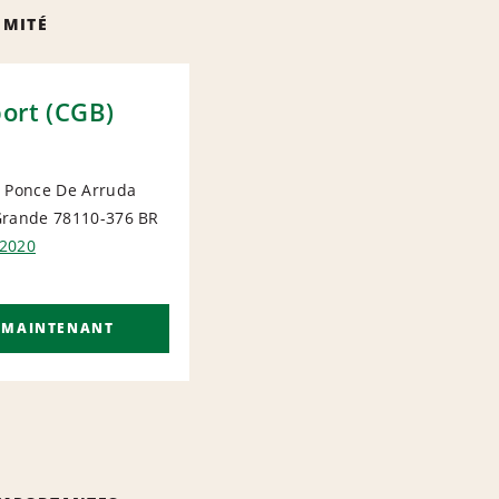
IMITÉ
ort (CGB)
o Ponce De Arruda
Grande 78110-376
BR
ORT
2020
 MAINTENANT