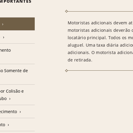
IMPORTANTES
Motoristas adicionais devem at
motoristas adicionais deverão
e
locatário principal. Todos os m
aluguel. Uma taxa diária adici
amento
adicionais. O motorista adicion
de retirada.
ção Somente de
or Colisão e
oubo
ecimento
nto