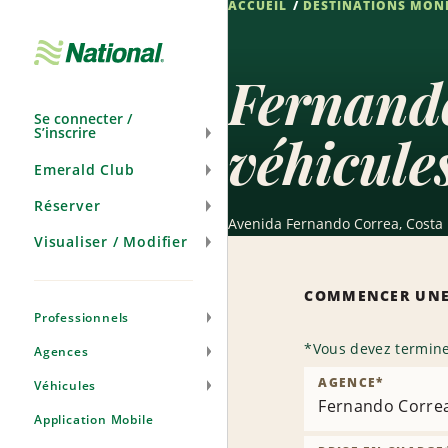
ACCUEIL
DESTINATIONS MON
Passer
la
navigation
Fernando
Se connecter /
S’inscrire
véhicule
Emerald Club
Réserver
Avenida Fernando Correa, Costa 
Visualiser / Modifier
COMMENCER UNE
Professionnels
*
Vous devez termine
Agences
AGENCE
*
Véhicules
Fernando Corre
Application Mobile