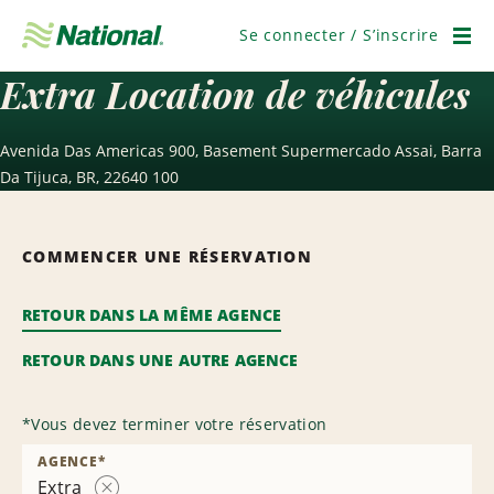
Passer
la
Se connecter / S’inscrire
navigation
Men
Extra Location de véhicules
Avenida Das Americas 900, Basement Supermercado Assai, Barra
Da Tijuca, BR, 22640 100
COMMENCER UNE RÉSERVATION
RETOUR DANS LA MÊME AGENCE
RETOUR DANS UNE AUTRE AGENCE
*
Vous devez terminer votre réservation
AGENCE
*
Extra