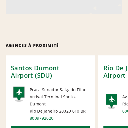
AGENCES À PROXIMITÉ
Santos Dumont
Rio De 
Airport (SDU)
Airport 
Praca Senador Salgado Filho
Arrival Terminal Santos
Av
AIRPORT
Dumont
Ri
AI
Rio De Janeiro 20020 010
BR
08
8009792020