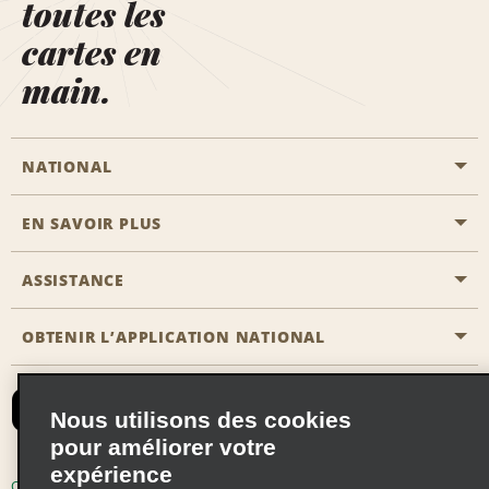
toutes les
cartes en
main.
NATIONAL
EN SAVOIR PLUS
Passer une réservation
Emerald Club
ASSISTANCE
Carrière
Solutions pour les professionnels
Plan du site
OBTENIR L’APPLICATION NATIONAL
Accessibilité
Avantages partenaires
Nous contacter
Emerald Club Se connecter
Nous utilisons des cookies
Recevoir des offres par email
pour améliorer votre
expérience
Conditions d’utilisation
Politique de confidentialité