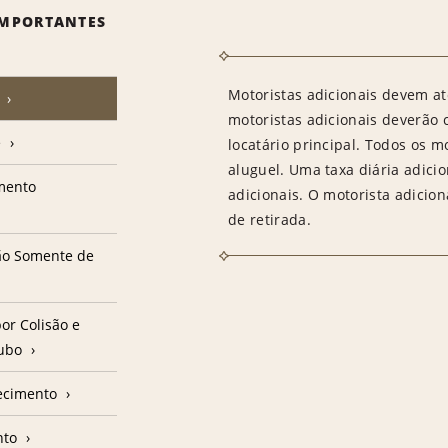
IMPORTANTES
Motoristas adicionais devem at
motoristas adicionais deverão
e
locatário principal. Todos os m
aluguel. Uma taxa diária adici
amento
adicionais. O motorista adicion
de retirada.
ção Somente de
or Colisão e
oubo
ecimento
nto