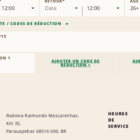
*
RETOUR
*
ÂGE
12:00
Date
12:00
TE
/
CODES DE RÉDUCTION
PTE
ON 1
AJOUTER UN CODE DE
AJ
RÉDUCTION +
HEURES
Rodovia Raimundo Mascarenhas,
DE
Km 35,
SERVICE
Parauapebas 68516 000, BR