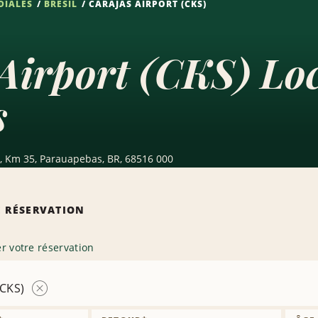
DIALES
BRÉSIL
CARAJAS AIRPORT (CKS)
Airport (CKS) Lo
s
 Km 35, Parauapebas, BR, 68516 000
 RÉSERVATION
r votre réservation
(CKS)
Supprimer
l’agence