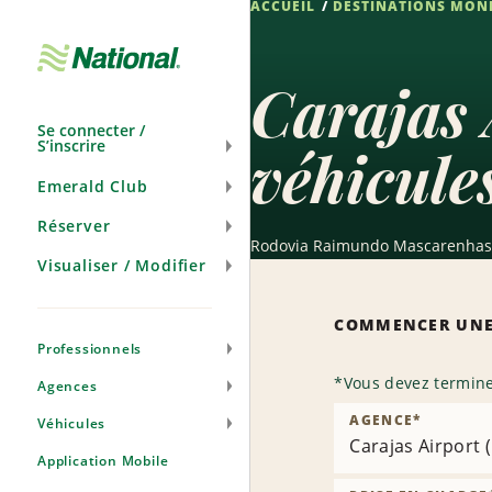
ACCUEIL
DESTINATIONS MON
Passer
la
navigation
Carajas 
Se connecter /
S’inscrire
véhicule
Emerald Club
Réserver
Rodovia Raimundo Mascarenhas,
Visualiser / Modifier
COMMENCER UNE
Professionnels
*
Vous devez termine
Agences
AGENCE
*
Véhicules
Carajas Airport 
Application Mobile