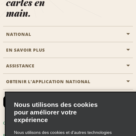
cartes en
main.
NATIONAL
EN SAVOIR PLUS
Passer une réservation
Emerald Club
ASSISTANCE
Carrière
Solutions pour les professionnels
Plan du site
OBTENIR L’APPLICATION NATIONAL
Accessibilité
Avantages partenaires
Nous contacter
Emerald Club Se connecter
Nous utilisons des cookies
Recevoir des offres par email
pour améliorer votre
expérience
Conditions d’utilisation
Politique de confidentialité
Nous utilisons des cookies et d’autres technologies
Politique d’utilisation des cookies