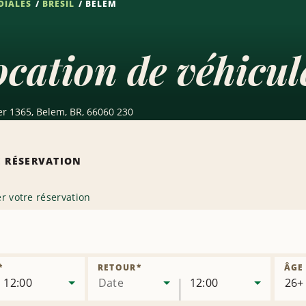
DIALES
BRÉSIL
BELEM
cation de véhicul
r 1365, Belem, BR, 66060 230
 RÉSERVATION
r votre réservation
r
*
RETOUR
*
ÂGE
12:00
Date
12:00