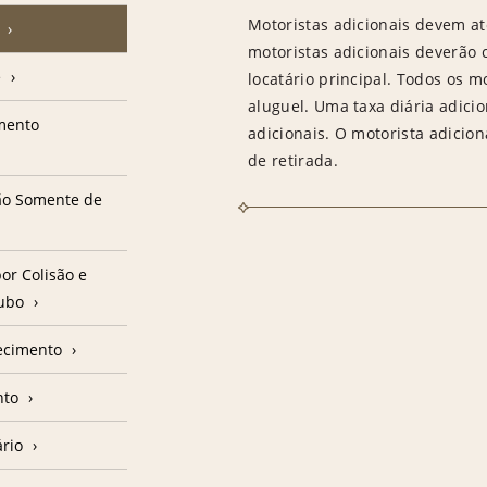
Motoristas adicionais devem at
motoristas adicionais deverão
e
locatário principal. Todos os m
aluguel. Uma taxa diária adici
amento
adicionais. O motorista adicion
de retirada.
ção Somente de
or Colisão e
oubo
ecimento
nto
ário