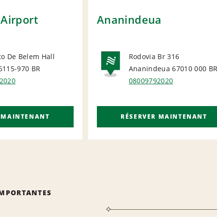
 Airport
Ananindeua
to De Belem Hall
Rodovia Br 316
6115-970
BR
Ananindeua 67010 000
B
ORT
NATIONA
2020
08009792020
 MAINTENANT
RÉSERVER MAINTENANT
IMPORTANTES