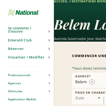
ACCUEIL
DESTINATIONS MON
Passer
la
navigation
Belem Lo
Se connecter /
S’inscrire
Avenida Governador Jose, Malche
Emerald Club
Réserver
COMMENCER UNE
Visualiser / Modifier
*
Vous devez termine
Professionnels
AGENCE
*
Belem
Agences
Supprime
l’agence
Véhicules
PRISE EN CHARGE
Date
Application Mobile