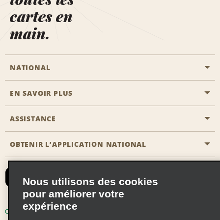
cartes en
main.
NATIONAL
EN SAVOIR PLUS
Passer une réservation
Emerald Club
ASSISTANCE
Carrière
Solutions pour les professionnels
Plan du site
OBTENIR L’APPLICATION NATIONAL
Accessibilité
Avantages partenaires
Nous contacter
Emerald Club Se connecter
Nous utilisons des cookies
Recevoir des offres par email
pour améliorer votre
expérience
Conditions d’utilisation
Politique de confidentialité