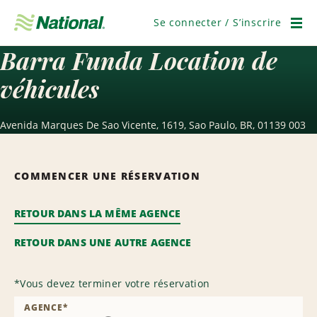
Passer
la
Se connecter / S’inscrire
navigation
Men
Barra Funda Location de
véhicules
Avenida Marques De Sao Vicente, 1619, Sao Paulo, BR, 01139 003
COMMENCER UNE RÉSERVATION
RETOUR DANS LA MÊME AGENCE
RETOUR DANS UNE AUTRE AGENCE
*
Vous devez terminer votre réservation
AGENCE
*