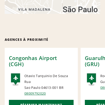
AGENCES À PROXIMITÉ
Congonhas Airport
Guarulh
(CGH)
(GRU)
Otavio Tarquinio De Souza
Ro
Rua
Gu
AIRPORT
AI
Sao Paulo 04613-001
BR
08
08009792020
RÉSERVER MAINTENANT
RÉS