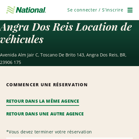
Passer
la
Se connecter / S’inscrire
navigation
Men
Angra Dos Reis Location de
véhicules
Avenida Alm Jair C, Toscano De Brito 143, Angra Dos Reis, BR,
23906 175
COMMENCER UNE RÉSERVATION
RETOUR DANS LA MÊME AGENCE
RETOUR DANS UNE AUTRE AGENCE
*
Vous devez terminer votre réservation