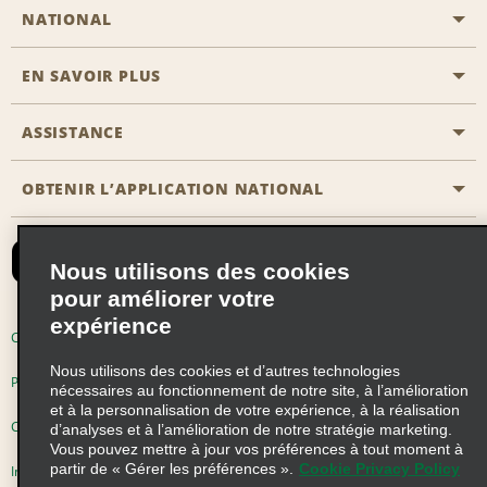
NATIONAL
EN SAVOIR PLUS
Passer une réservation
Emerald Club
ASSISTANCE
Carrière
Solutions pour les professionnels
Plan du site
OBTENIR L’APPLICATION NATIONAL
Accessibilité
Avantages partenaires
Nous contacter
Emerald Club Se connecter
Nous utilisons des cookies
Recevoir des offres par email
pour améliorer votre
expérience
Conditions d’utilisation
Politique de confidentialité
Nous utilisons des cookies et d’autres technologies
Politique d’utilisation des cookies
nécessaires au fonctionnement de notre site, à l’amélioration
et à la personnalisation de votre expérience, à la réalisation
Choix de confidentialité
d’analyses et à l’amélioration de notre stratégie marketing.
Vous pouvez mettre à jour vos préférences à tout moment à
partir de « Gérer les préférences ».
Cookie Privacy Policy
Information précontractuelle