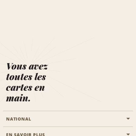
Vous avez
toutes les
cartes en
main.
NATIONAL
EN SAVOIR PLUS
Passer une réservation