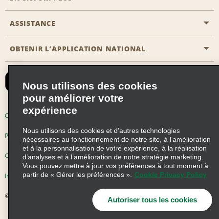
Emerald Club
ASSISTANCE
Carrière
Solutions pour les professionnels
Plan du site
OBTENIR L’APPLICATION NATIONAL
Accessibilité
Avantages partenaires
Nous contacter
Emerald Club Se connecter
Nous utilisons des cookies
Recevoir des offres par email
pour améliorer votre
expérience
Conditions d’utilisation
Politique de confidentialité
Nous utilisons des cookies et d’autres technologies
Politique d’utilisation des cookies
nécessaires au fonctionnement de notre site, à l’amélioration
et à la personnalisation de votre expérience, à la réalisation
Choix de confidentialité
d’analyses et à l’amélioration de notre stratégie marketing.
Vous pouvez mettre à jour vos préférences à tout moment à
partir de « Gérer les préférences ».
Cookie Privacy Policy
Information précontractuelle
© 2026 Enterprise Holdings, Inc. Tous droits réservés
Autoriser tous les cookies