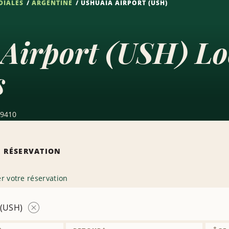
DIALES
ARGENTINE
USHUAIA AIRPORT (USH)
Airport (USH) Lo
s
V9410
 RÉSERVATION
r votre réservation
 (USH)
Supprimer
l’agence