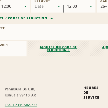
*
RETOUR
*
ÂGE
12:00
Date
12:00
TE
/
CODES DE RÉDUCTION
PTE
ON 1
AJOUTER UN CODE DE
AJ
RÉDUCTION +
HEURES
Peninsula De Ush,
DE
Ushuaia V9410, AR
SERVICE
+54 9 2901 60-5733