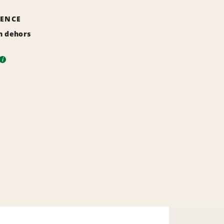
GENCE
n dehors
i