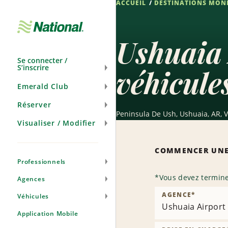
ACCUEIL
DESTINATIONS MON
Passer
la
navigation
Ushuaia 
Se connecter /
S’inscrire
véhicule
Emerald Club
Réserver
Peninsula De Ush, Ushuaia, AR, 
Visualiser / Modifier
COMMENCER UNE
Professionnels
*
Vous devez termine
Agences
AGENCE
*
Véhicules
Ushuaia Airport
Application Mobile