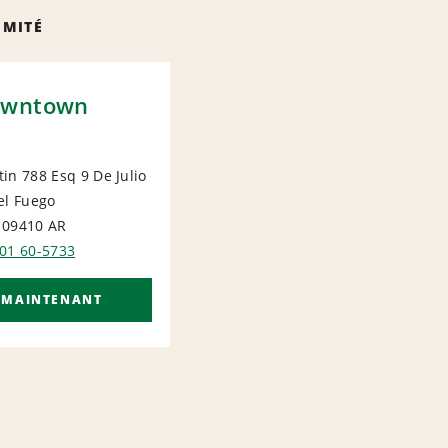
IMITÉ
owntown
in 788 Esq 9 De Julio
el Fuego
IONAL
 09410
AR
901 60-5733
 MAINTENANT