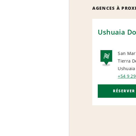
AGENCES À PROX
Ushuaia D
San Mart
Tierra D
NAT
Ushuaia
+54 9 2
RÉSERVER