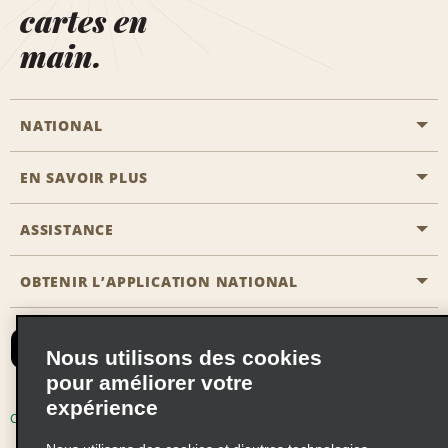
cartes en
main.
NATIONAL
EN SAVOIR PLUS
Passer une réservation
Emerald Club
ASSISTANCE
Carrière
Solutions pour les professionnels
Plan du site
OBTENIR L’APPLICATION NATIONAL
Accessibilité
Avantages partenaires
Nous contacter
Emerald Club Se connecter
Nous utilisons des cookies
Recevoir des offres par email
pour améliorer votre
expérience
Conditions d’utilisation
Politique de confidentialité