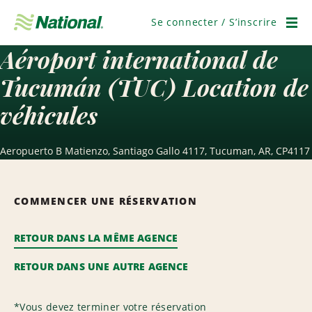
Passer
la
Se connecter / S’inscrire
navigation
Men
Aéroport international de
Tucumán (TUC) Location de
véhicules
Aeropuerto B Matienzo, Santiago Gallo 4117, Tucuman, AR, CP4117
COMMENCER UNE RÉSERVATION
RETOUR DANS LA MÊME AGENCE
RETOUR DANS UNE AUTRE AGENCE
*
Vous devez terminer votre réservation