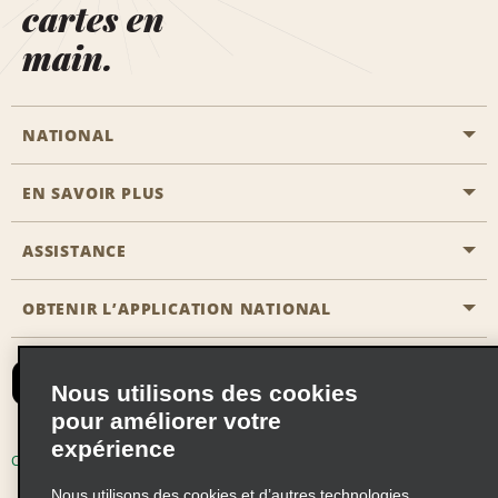
cartes en
main.
NATIONAL
EN SAVOIR PLUS
Passer une réservation
Emerald Club
ASSISTANCE
Carrière
Solutions pour les professionnels
Plan du site
OBTENIR L’APPLICATION NATIONAL
Accessibilité
Avantages partenaires
Nous contacter
Emerald Club Se connecter
Nous utilisons des cookies
Recevoir des offres par email
pour améliorer votre
expérience
Conditions d’utilisation
Politique de confidentialité
Nous utilisons des cookies et d’autres technologies