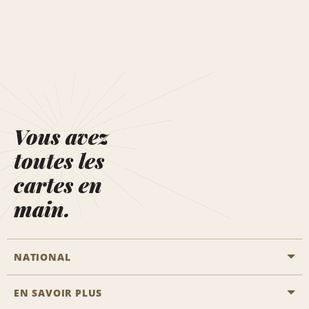
Vous avez
toutes les
cartes en
main.
NATIONAL
EN SAVOIR PLUS
Passer une réservation