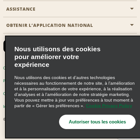
Emerald Club
ASSISTANCE
Carrière
Solutions pour les professionnels
Plan du site
OBTENIR L’APPLICATION NATIONAL
Accessibilité
Avantages partenaires
Nous contacter
Emerald Club Se connecter
Nous utilisons des cookies
Recevoir des offres par email
pour améliorer votre
expérience
Conditions d’utilisation
Politique de confidentialité
Nous utilisons des cookies et d’autres technologies
Politique d’utilisation des cookies
nécessaires au fonctionnement de notre site, à l’amélioration
et à la personnalisation de votre expérience, à la réalisation
Choix de confidentialité
d’analyses et à l’amélioration de notre stratégie marketing.
Vous pouvez mettre à jour vos préférences à tout moment à
partir de « Gérer les préférences ».
Cookie Privacy Policy
Information précontractuelle
© 2026 Enterprise Holdings, Inc. Tous droits réservés
Autoriser tous les cookies