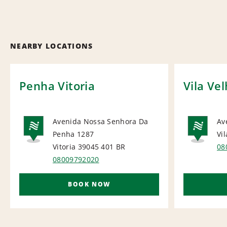
NEARBY LOCATIONS
Penha Vitoria
Vila Ve
Avenida Nossa Senhora Da
Av
Penha 1287
Vi
NATIONAL
NA
Vitoria 39045 401
BR
08
08009792020
BOOK NOW