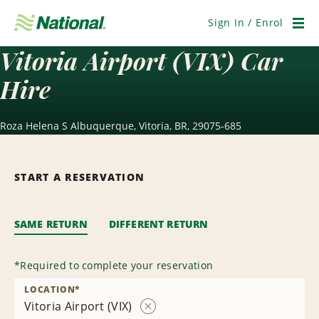
Skip
Navigation
Sign In / Enrol
Men
Vitoria Airport (VIX) Car
Hire
Roza Helena S Albuquerque, Vitoria, BR, 29075-685
START A RESERVATION
SAME RETURN
DIFFERENT RETURN
*
Required to complete your reservation
LOCATION
*
Vitoria Airport (VIX)