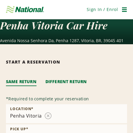
Skip
Navigation
Sign In / Enrol
Men
Penha Vitoria Car Hire
Avenida Nossa Senhora Da, Penha 1287, Vitoria, BR, 39045 401
START A RESERVATION
SAME RETURN
DIFFERENT RETURN
*
Required to complete your reservation
LOCATION
*
Penha Vitoria
Remove
Location
PICK UP
*