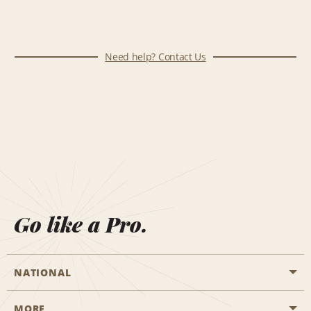
Need help? Contact Us
Go like a Pro.
NATIONAL
MORE
Start a Reservation