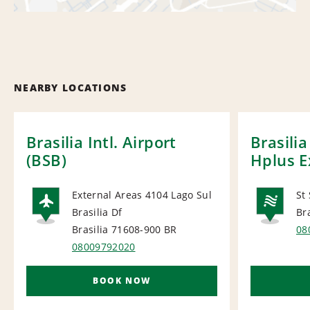
NEARBY LOCATIONS
Brasilia Intl. Airport
Brasilia
(BSB)
Hplus E
External Areas 4104 Lago Sul
St
Brasilia Df
Br
AIRPORT
NA
Brasilia 71608-900
BR
08
08009792020
BOOK NOW