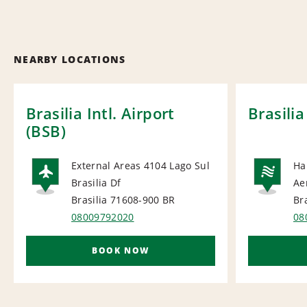
NEARBY LOCATIONS
Brasilia Intl. Airport
Brasilia
(BSB)
External Areas 4104 Lago Sul
Ha
Brasilia Df
Ae
AIRPORT
NA
Brasilia 71608-900
BR
Br
08009792020
08
BOOK NOW