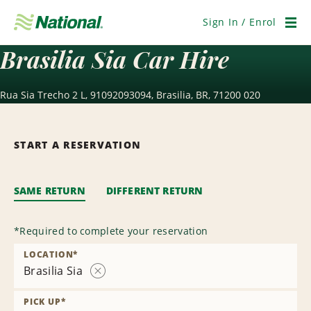
Skip
Navigation
Sign In / Enrol
Men
Brasilia Sia Car Hire
Rua Sia Trecho 2 L, 91092093094, Brasilia, BR, 71200 020
START A RESERVATION
SAME RETURN
DIFFERENT RETURN
*
Required to complete your reservation
LOCATION
*
Brasilia Sia
Remove
Location
PICK UP
*