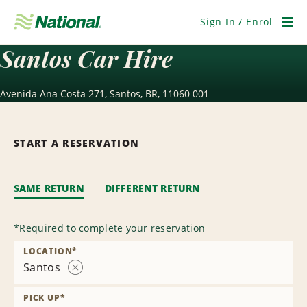
Skip
Navigation
Sign In / Enrol
Men
Santos Car Hire
Avenida Ana Costa 271, Santos, BR, 11060 001
START A RESERVATION
SAME RETURN
DIFFERENT RETURN
*
Required to complete your reservation
LOCATION
*
Santos
Remove
Location
PICK UP
*