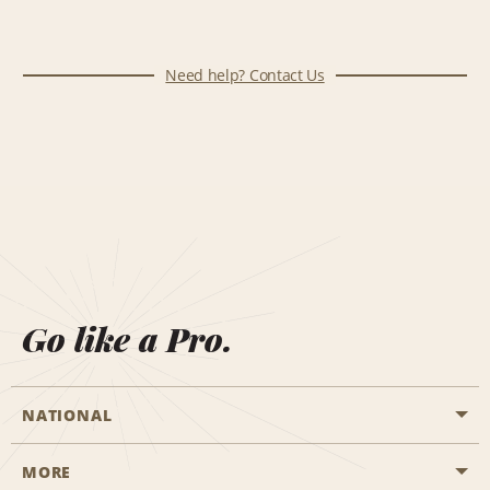
Need help? Contact Us
Go like a Pro.
NATIONAL
MORE
Start a Reservation