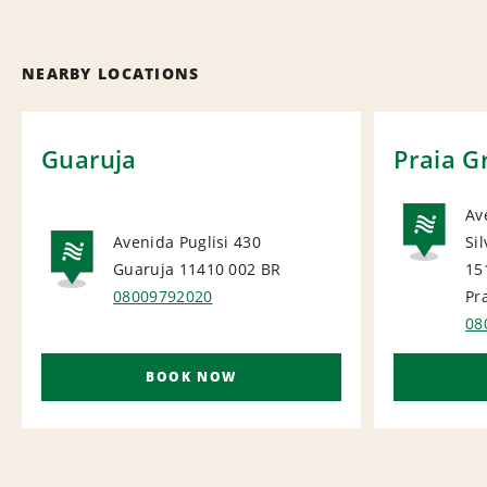
NEARBY LOCATIONS
Guaruja
Praia G
Av
Avenida Puglisi 430
Sil
NA
Guaruja 11410 002
BR
15
NATIONAL
08009792020
Pr
08
BOOK NOW