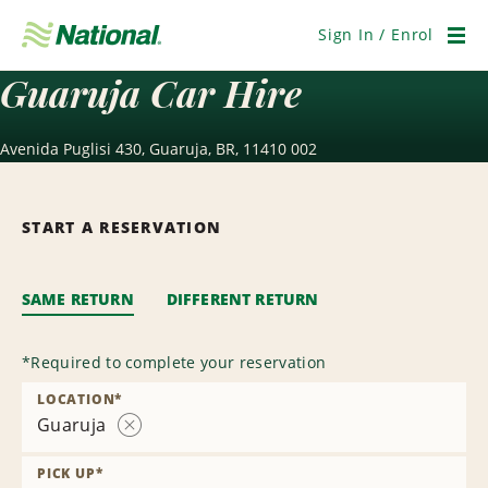
Skip
Navigation
Sign In / Enrol
Men
Guaruja Car Hire
Avenida Puglisi 430, Guaruja, BR, 11410 002
START A RESERVATION
SAME RETURN
DIFFERENT RETURN
*
Required to complete your reservation
LOCATION
*
Guaruja
Remove
Location
PICK UP
*