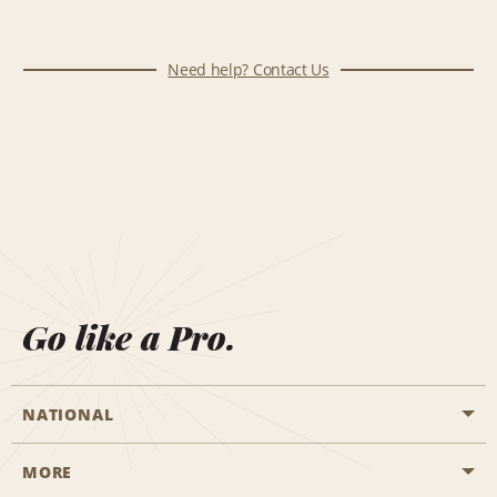
Need help? Contact Us
Go like a Pro.
NATIONAL
MORE
Start a Reservation