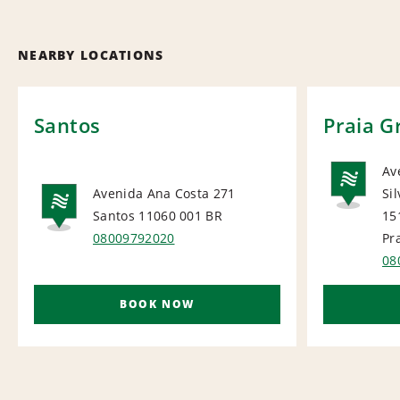
NEARBY LOCATIONS
Santos
Praia G
Av
Avenida Ana Costa 271
Sil
NA
Santos 11060 001
BR
15
NATIONAL
08009792020
Pr
08
BOOK NOW