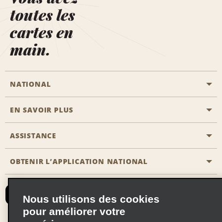
toutes les
cartes en
main.
NATIONAL
EN SAVOIR PLUS
Passer une réservation
Emerald Club
ASSISTANCE
Carrière
Solutions pour les professionnels
Plan du site
OBTENIR L’APPLICATION NATIONAL
Accessibilité
Avantages partenaires
Nous contacter
Emerald Club Se connecter
Nous utilisons des cookies
Recevoir des offres par email
pour améliorer votre