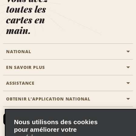
toutes les
cartes en
main.
NATIONAL
EN SAVOIR PLUS
Passer une réservation
Emerald Club
ASSISTANCE
Carrière
Solutions pour les professionnels
Plan du site
OBTENIR L’APPLICATION NATIONAL
Accessibilité
Avantages partenaires
Nous contacter
Emerald Club Se connecter
Nous utilisons des cookies
Recevoir des offres par email
pour améliorer votre