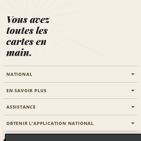
Vous avez
toutes les
cartes en
main.
NATIONAL
EN SAVOIR PLUS
Passer une réservation
Emerald Club
ASSISTANCE
Carrière
Solutions pour les professionnels
Plan du site
OBTENIR L’APPLICATION NATIONAL
Accessibilité
Avantages partenaires
Nous contacter