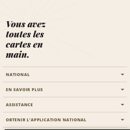
Vous avez
toutes les
cartes en
main.
NATIONAL
EN SAVOIR PLUS
Passer une réservation
Emerald Club
ASSISTANCE
Carrière
Solutions pour les professionnels
Plan du site
OBTENIR L’APPLICATION NATIONAL
Accessibilité
Avantages partenaires