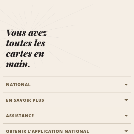
Vous avez
toutes les
cartes en
main.
NATIONAL
EN SAVOIR PLUS
Passer une réservation
Emerald Club
ASSISTANCE
Carrière
Solutions pour les professionnels
Plan du site
OBTENIR L’APPLICATION NATIONAL
Accessibilité