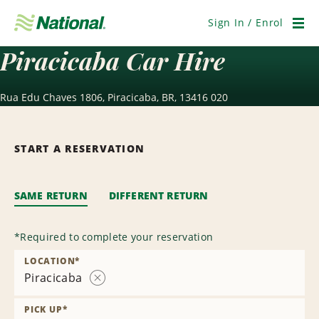
Skip
Navigation
Sign In / Enrol
Men
Piracicaba Car Hire
Rua Edu Chaves 1806, Piracicaba, BR, 13416 020
START A RESERVATION
SAME RETURN
DIFFERENT RETURN
*
Required to complete your reservation
LOCATION
*
Piracicaba
Remove
Location
PICK UP
*