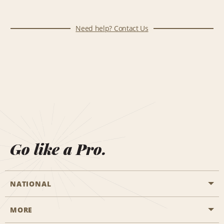
Need help? Contact Us
Go like a Pro.
NATIONAL
MORE
Start a Reservation