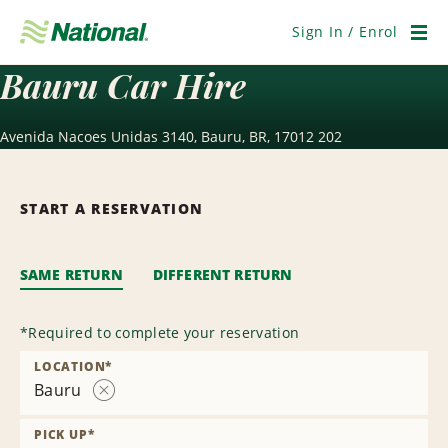
Skip
Navigation
Sign In / Enrol
Men
Bauru Car Hire
Avenida Nacoes Unidas 3140, Bauru, BR, 17012 202
START A RESERVATION
SAME RETURN
DIFFERENT RETURN
*
Required to complete your reservation
LOCATION
*
Bauru
Remove
Location
PICK UP
*