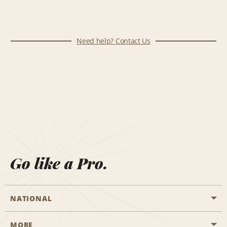
Need help? Contact Us
Go like a Pro.
NATIONAL
MORE
Start a Reservation