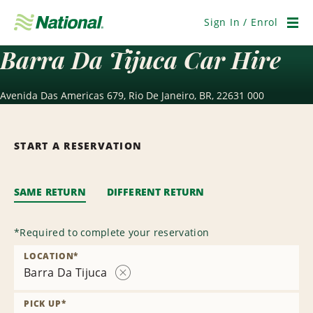
Skip
Navigation
Sign In / Enrol
Men
Barra Da Tijuca Car Hire
Avenida Das Americas 679, Rio De Janeiro, BR, 22631 000
START A RESERVATION
SAME RETURN
DIFFERENT RETURN
*
Required to complete your reservation
LOCATION
*
Barra Da Tijuca
Remove
Location
PICK UP
*