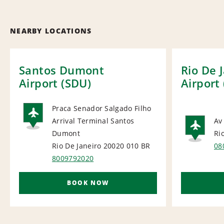
NEARBY LOCATIONS
Santos Dumont
Rio De 
Airport (SDU)
Airport 
Praca Senador Salgado Filho
Arrival Terminal Santos
Av
AIRPORT
Dumont
Ri
AI
Rio De Janeiro 20020 010
BR
08
8009792020
BOOK NOW