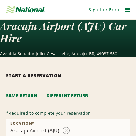
Skip
Navigation
Sign In / Enrol
Men
Aracaju Airport (AJU) Car
Hire
Avenida Senador Julio, Cesar Leite, Aracaju, BR, 49037 580
START A RESERVATION
SAME RETURN
DIFFERENT RETURN
*
Required to complete your reservation
LOCATION
*
Aracaju Airport (AJU)