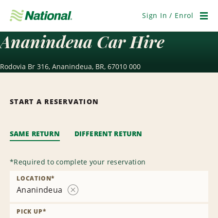
Skip
Navigation
Sign In / Enrol
Men
Ananindeua Car Hire
Rodovia Br 316, Ananindeua, BR, 67010 000
START A RESERVATION
SAME RETURN
DIFFERENT RETURN
*
Required to complete your reservation
LOCATION
*
Ananindeua
Remove
Location
PICK UP
*