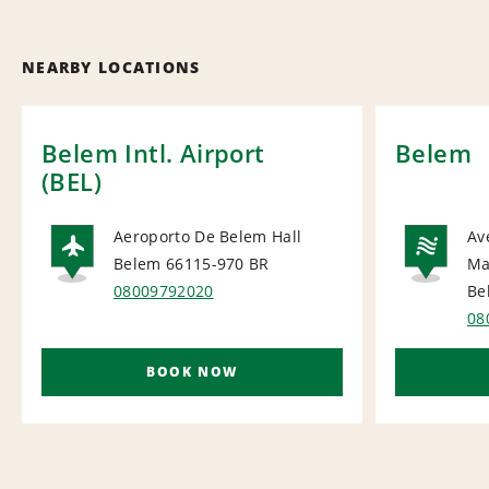
NEARBY LOCATIONS
Belem Intl. Airport
Belem
(BEL)
Aeroporto De Belem Hall
Av
Belem 66115-970
BR
Ma
AIRPORT
NA
08009792020
Be
08
BOOK NOW