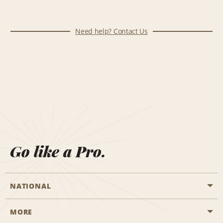
Need help? Contact Us
Go like a Pro.
NATIONAL
MORE
Start a Reservation